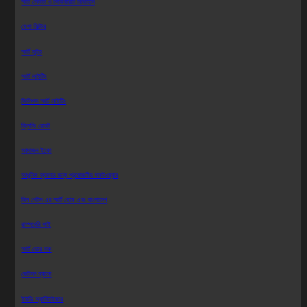
স্মার্ট সেফটি ও সিকিউরিটি ডিভাইস
হেপা ফিল্টার
স্মার্ট সুইচ
স্মার্ট লাইটিং
ফিলিপস স্মার্ট লাইটিং
ক্লিনিং রোবট
আমাজন ইকো
আধুনিক ব্যবসার জন্য প্রয়োজনীয় সফটওয়্যার
বিল গেটস এর স্মার্ট হোম এবং বাংলাদেশ
রাস্পবেরি পাই
স্মার্ট ডোর লক
জেটসন ন্যানো
ইউভি স্যানিটাইজার