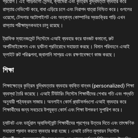
প্রয়োগ। এই গাড়িগুলো সেন্সর, ক্যামেরা এবং কৃত্রিম বুদ্ধিমত্তা ব্যবহার করে
রাস্তায় নেভিগেট করে, বাধা এড়িয়ে চলে এবং নিরাপদ যাত্রা নিশ্চিত করে। গুগলের
ওয়েমো, টেসলার অটোপাইলট এবং অন্যান্য কোম্পানির স্বয়ংক্রিয় গাড়ি এখন
রাস্তায় পরীক্ষামূলকভাবে চালু রয়েছে।
ট্রাফিক ম্যানেজমেন্ট সিস্টেমে এআই ব্যবহার করে যানজট কমানো, রুট
অপটিমাইজেশন এবং দুর্ঘটনা প্রতিরোধে সহায়তা করছে। বিমান পরিবহনে এআই
ফ্লাইট রুট পরিকল্পনা, জ্বালানি সাশ্রয় এবং রক্ষণাবেক্ষণে কাজ করছে।
শিক্ষা
শিক্ষাক্ষেত্রে কৃত্রিম বুদ্ধিমত্তার ব্যবহার ব্যক্তি বান্ধব (personalized) শিক্ষা
ব্যবস্থা তৈরি করেছে। এআই টিউটরিং সিস্টেম শিক্ষার্থীদের শেখার গতি এবং পদ্ধতি
অনুযায়ী পাঠ্যক্রম সাজায়। অনলাইন কোর্স প্ল্যাটফর্মগুলো এআই ব্যবহার করে
শিক্ষার্থীদের জন্য সবচেয়ে উপযুক্ত কোর্স এবং শিক্ষা উপকরণ সুপারিশ করে।
চ্যাটবট এবং ভার্চুয়াল অ্যাসিস্ট্যান্ট শিক্ষার্থীদের প্রশ্নের উত্তর দিতে এবং তাৎক্ষণিক
সহায়তা প্রদান করতে ব্যবহার করা হচ্ছে। এআই চালিত মূল্যায়ন সিস্টেম