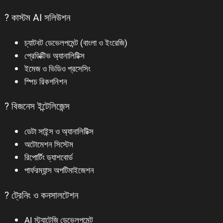
? কাস্টম AI সলিউশন
চ্যাটবট ডেভেলপমেন্ট (বাংলা ও ইংরেজি)
প্রেডিক্টিভ অ্যানালিটিক্স
ইমেজ ও ভিডিও প্রসেসিং
স্পিচ রিকগনিশন
? বিজনেস ইন্টেলিজেন্স
ডেটা সাইন্স ও অ্যানালিটিক্স
অটোমেশন সিস্টেম
রিপোর্টিং ড্যাশবোর্ড
পার্ফরম্যান্স অপটিমাইজেশন
? ট্রেনিং ও কনসালটেশন
AI স্ট্র্যাটেজি ডেভেলপমেন্ট