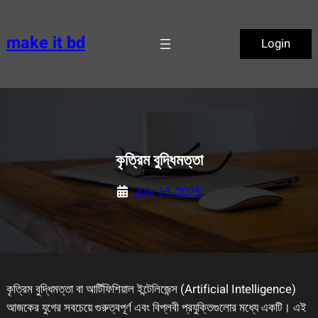
Skip
to
make it bd
Login
content
কৃত্রিম বুদ্ধিমত্তা
July 15, 2025
কৃত্রিম বুদ্ধিমত্তা বা আর্টিফিশিয়াল ইন্টেলিজেন্স (Artificial Intelligence)
আজকের যুগের সবচেয়ে গুরুত্বপূর্ণ এবং বিপ্লবী প্রযুক্তিগুলোর মধ্যে একটি। এই