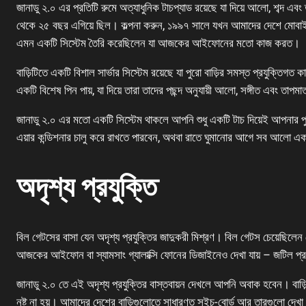
জানাডু ২.০ এর প্রতিটি রুমে অত্যাধুনিক টাচপ্যাড রয়েছে যা দিয়ে আলো, শব্দ এবং তা
থেকে ২৫ বছর এগিয়ে ছিল। কল্পনা করুন, ১৯৯৭ সালে যখন আমাদের দেশে মোবাইল
এমন একটি সিস্টেম তৈরি করেছিলেন যা আজকের আইফোনের মতো কাজ করত।
বাড়িটিতে একটি বিশাল সার্ভার সিস্টেম রয়েছে যা পুরো বাড়ির সমস্ত প্রযুক্তিগত 
একটি বিশেষ পিন পায়, যা দিয়ে তারা তাদের পছন্দ অনুযায়ী আলো, সঙ্গীত এবং তাপম
জানাডু ২.০ এর মতো একটি সিস্টেম থাকলে আপনি শুধু একটি টাচ দিয়েই আপনার পুর
এয়ার কন্ডিশনার চালু করে রাখতে পারবেন, অথবা রাতে ঘুমানোর আগে সব আলো এ
অদৃশ্য প্রযুক্তি
বিল গেটসের বাসা যেন অদৃশ্য প্রযুক্তির জাদুকরী মিশ্রণ। বিল গেটস চেয়েছিলেন
আজকের আইফোন বা স্যামসাং গ্যালাক্সি ফোনের ডিজাইনেও দেখা যায় – জটিল প্রয
জানাডু ২.০ তে এই অদৃশ্য প্রযুক্তির বাস্তবায়ন দেখলে আপনি অবাক হবেন। বাড়ির
নষ্ট না হয়। আমাদের দেশের বাড়িগুলোতে সাধারণত সুইচ-বোর্ড আর তারগুলো দেখা 