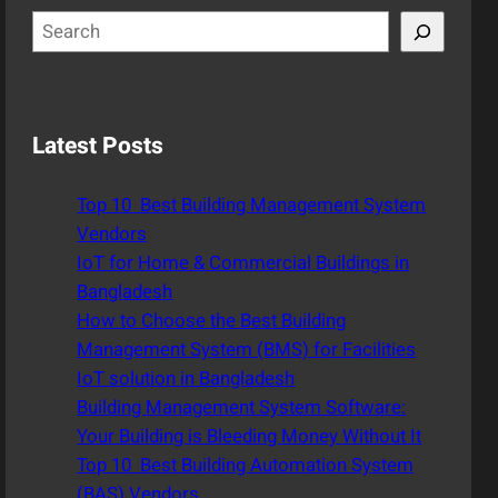
S
e
a
r
c
Latest Posts
h
Top 10 Best Building Management System
Vendors
IoT for Home & Commercial Buildings in
Bangladesh
How to Choose the Best Building
Management System (BMS) for Facilities
IoT solution in Bangladesh
Building Management System Software:
Your Building is Bleeding Money Without It
Top 10 Best Building Automation System
(BAS) Vendors