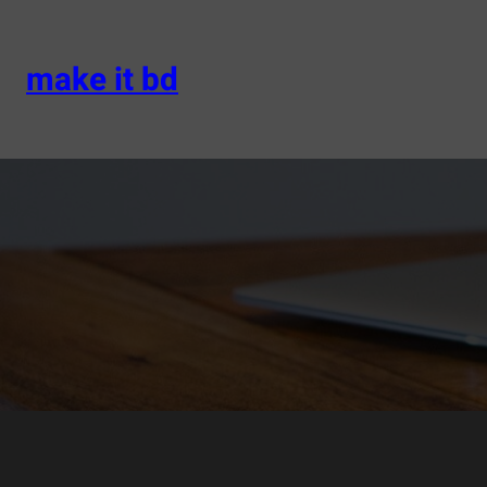
Skip
to
content
make it bd