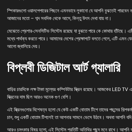
স্পিকারগুলো ওয়ালপেপারের পিছনে এমনভাবে লুকানো যে আপনি বুঝতেই পারবেন 
আজানের মতো – শব্দ সবদিক থেকে আসে, কিন্তু উৎস দেখা যায় না।
মেঝেতে প্রেশার-সেনসিটিভ সিস্টেম রয়েছে যা বুঝতে পারে কে কোথায় হাঁটছে। 
মধ্যে পার্থক্য করতে পারে। আমাদের দেশের প্রেক্ষাপটে বলতে গেলে, এটি এমন
আলো জ্বালিয়ে দেয়।
বিপ্লবী ডিজিটাল আর্ট গ্যালারি
বাড়ির চারদিকে লক্ষ টাকা মূল্যের কম্পিউটার স্ক্রিন রয়েছে। আজকের LED 
স্ক্রিনের দাম ছিল আরও অনেক গুণ বেশি।
এই স্ক্রিনগুলোর বিশেষত্ব হলো যে কেউ একটি বোতাম টিপে তাদের পছন্দের শিল্পকর
চান, শুধু একটি বোতাম টিপলেই তা আপনার সামনে ভেসে উঠবে। অথবা আপনি যদি ঢ
আরও চমৎকার বিষয় হলো, এই সিস্টেম প্রতিটি অতিথির পছন্দ মনে রাখে। আপনি যদি