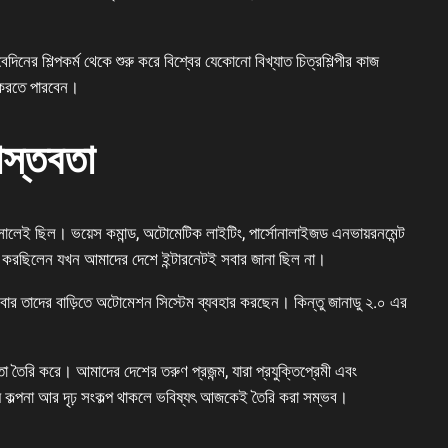
িনের শিল্পকর্ম থেকে শুরু করে বিশ্বের যেকোনো বিখ্যাত চিত্রশিল্পীর কাজ
ন করতে পারবেন।
াস্তবতা
ালেই ছিল। ভয়েস কমান্ড, অটোমেটিক লাইটিং, পার্সোনালাইজড এনভায়রনমেন্ট
র করছিলেন যখন আমাদের দেশে ইন্টারনেটই সবার জানা ছিল না।
পরিবার তাদের বাড়িতে অটোমেশন সিস্টেম ব্যবহার করছেন। কিন্তু জানাডু ২.০ এর
তা তৈরি করে। আমাদের দেশের তরুণ প্রজন্ম, যারা প্রযুক্তিপ্রেমী এবং
যে কল্পনা আর দৃঢ় সংকল্প থাকলে ভবিষ্যৎ আজকেই তৈরি করা সম্ভব।