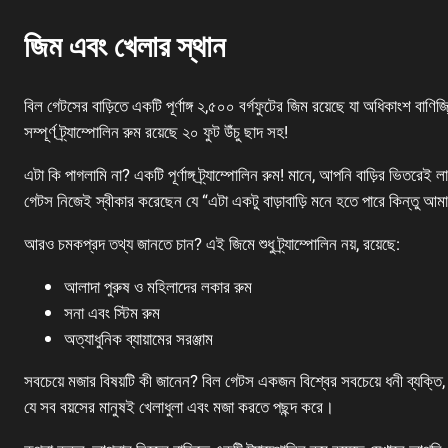
জিম এবং খেলার স্থান
বিল গেটসের বাড়িতে একটি পূর্ণাঙ্গ ২,৫০০ বর্গফুটের জিম রয়েছে যা অধিকাংশ বাণ
সম্পূর্ণ ট্র্যাম্পোলিন রুম রয়েছে ২০ ফুট উঁচু ছাদ সহ!
এটা কি পাগলামি না? একটি পূর্ণাঙ্গ ট্র্যাম্পোলিন রুম! মানে, আপনি বাড়ির ভিতর
গেটস নিজেই স্বীকার করেছেন যে “এটা একটু বাড়াবাড়ি মনে হতে পারে কিন্তু আমা
আরও চমকপ্রদ তথ্য জানতে চান? এই জিমে শুধু ট্র্যাম্পোলিন নয়, রয়েছে:
আলাদা পুরুষ ও মহিলাদের লকার রুম
সনা এবং স্টিম রুম
অত্যাধুনিক ব্যায়ামের সরঞ্জাম
সবচেয়ে মজার বিষয়টি কী জানেন? বিল গেটস একজন বিশ্বের সবচেয়ে ধনী ব্যক্তি, কি
যে সব বয়সের মানুষই খেলাধুলা এবং মজা করতে পছন্দ করে।